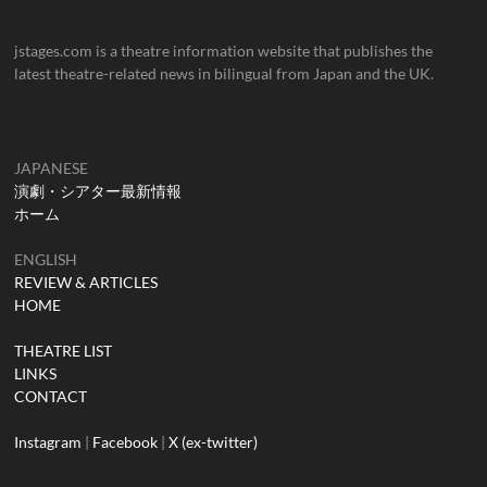
jstages.com is a theatre information website that publishes the
latest theatre-related news in bilingual from Japan and the UK.
JAPANESE
演劇・シアター最新情報
ホーム
ENGLISH
REVIEW & ARTICLES
HOME
THEATRE LIST
LINKS
CONTACT
Instagram
|
Facebook
|
X (ex-twitter)