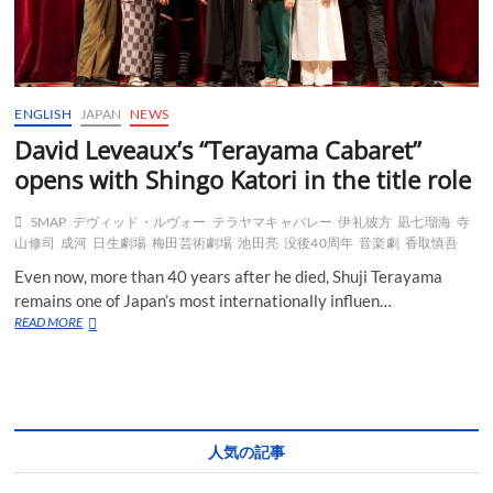
ENGLISH
JAPAN
NEWS
David Leveaux’s “Terayama Cabaret”
opens with Shingo Katori in the title role
SMAP
デヴィッド・ルヴォー
テラヤマキャバレー
伊礼彼方
凪七瑠海
寺
山修司
成河
日生劇場
梅田芸術劇場
池田亮
没後40周年
音楽劇
香取慎吾
Even now, more than 40 years after he died, Shuji Terayama
remains one of Japan’s most internationally influen…
David
READ MORE
Leveaux’s
“Terayama
Cabaret”
opens
with
Shingo
人気の記事
Katori
in