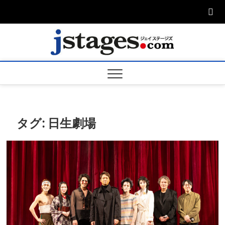
Skip
to
content
ジェ
ジェイステージ
ズは演劇関連の
情報を発信。日
ージズ
英翻訳承りま
す。
jstage
タグ:
日生劇場