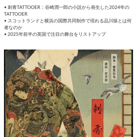
the
•
刺青TATTOOER：谷崎潤一郎の小説から発生した2024年の
title
role
TATTOOER
•
スコットランドと横浜の国際共同制作で現れる品川猿とは何
者なのか
•
2025年前半の英国で注目の舞台をリストアップ