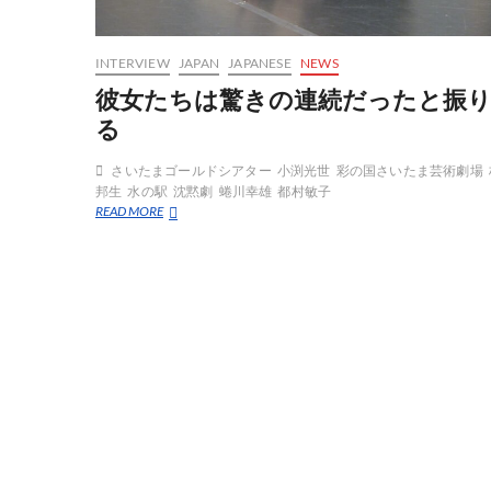
INTERVIEW
JAPAN
JAPANESE
NEWS
彼女たちは驚きの連続だったと振
る
さいたまゴールドシアター
小渕光世
彩の国さいたま芸術劇場
邦生
水の駅
沈黙劇
蜷川幸雄
都村敏子
彼
READ MORE
女
た
ち
は
驚
き
の
連
続
だ
っ
た
と
振