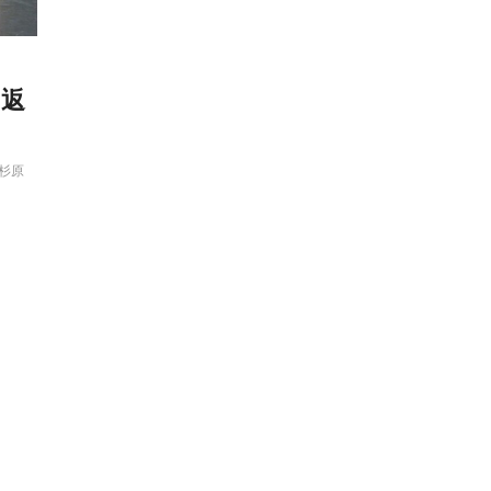
り返
杉原