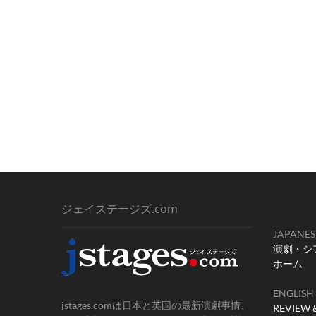
ジェイステージズ.com
JAPANES
演劇・シ
ホーム
ENGLISH
jstages.comは日本と英国の最新演劇事情、
REVIEW 