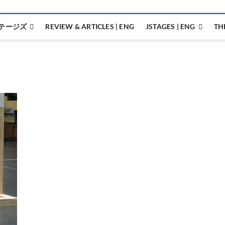
テージズ
REVIEW & ARTICLES | ENG
JSTAGES | ENG
TH