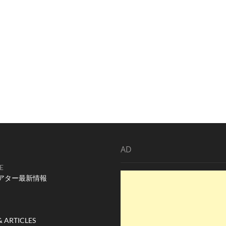
AD
E
アター最新情報
& ARTICLES