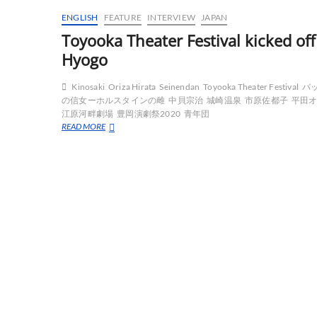
ENGLISH
FEATURE
INTERVIEW
JAPAN
Toyooka Theater Festival kicked off
Hyogo
Kinosaki
Oriza Hirata
Seinendan
Toyooka Theater Festival
バ
の信女ーホルスタインの雌
中貝宗治
城崎温泉
市原佐都子
平田
江原河畔劇場
豊岡演劇祭2020
青年団
Toyooka
READ MORE
Theater
Festival
kicked
off
in
Hyogo