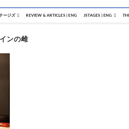
テージズ
REVIEW & ARTICLES | ENG
JSTAGES | ENG
TH
インの雌