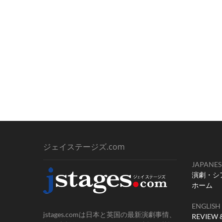
ジェイステージズ.com
JAPANES
演劇・シ
ホーム
ENGLISH
jstages.comは日本と英国の最新演劇事情、
REVIEW 