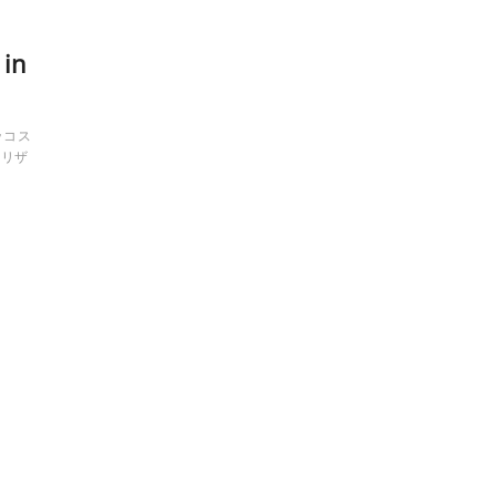
 in
ッコス
オリザ