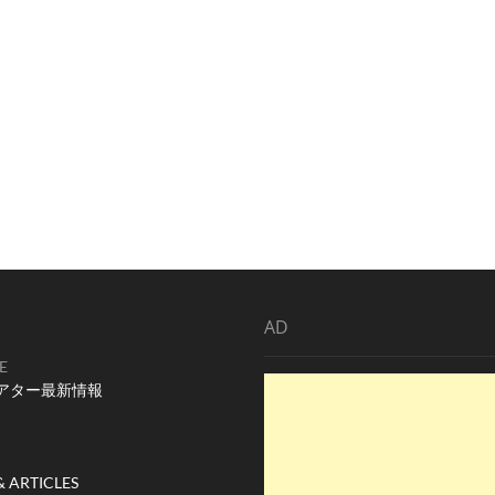
AD
E
アター最新情報
& ARTICLES