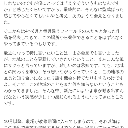
しれないのですが僕にとっては「え？そういうものなんです
か」と感じたくらいですから。最終的に、そんなに型式ばった
感じでやらなくてもいいやと考え、あのような会見となりまし
た。
そこからは4〜6月と毎月違うフィールドの人たちと創った作
品を発表してきて、この場所から発信できることをはずれなく
やってきているつもりです。
最近になって特に言いたいことは、まあ会見でも言いました
が、地域のことを更新していきたいということ。まあこんな風
にサクッと言っていますが、難しいのは承知です。でも、地域
との関わりを求め、そう思いながらやっていくと、この地域の
区長と知り合いになったり話す機会を持てたりもするわけです
よ。そこで、この地域のことをまだ何も知らないということも
わかってきました。そんな中、新たにいよいよ事が動き出すん
だなという実感が少しずつ感じられるようになってきたところ
です。
10月以降、劇場が改修期間に入ってしまうので、それ以降は
この場所で事業を展開するだけでなく外へ出向いて行って他の