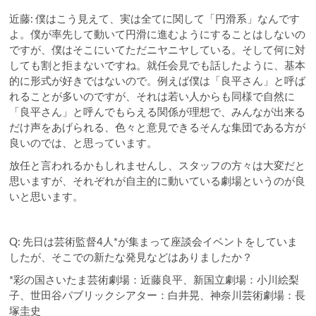
近藤: 僕はこう見えて、実は全てに関して「円滑系」なんです
よ。僕が率先して動いて円滑に進むようにすることはしないの
ですが、僕はそこにいてただニヤニヤしている。そして何に対
しても割と拒まないですね。就任会見でも話したように、基本
的に形式が好きではないので。例えば僕は「良平さん」と呼ば
れることが多いのですが、それは若い人からも同様で自然に
「良平さん」と呼んでもらえる関係が理想で、みんなが出来る
だけ声をあげられる、色々と意見できるそんな集団である方が
良いのでは、と思っています。
放任と言われるかもしれませんし、スタッフの方々は大変だと
思いますが、それぞれが自主的に動いている劇場というのが良
いと思います。
Q: 先日は芸術監督4人*が集まって座談会イベントをしていま
したが、そこでの新たな発見などはありましたか？
*彩の国さいたま芸術劇場：近藤良平、新国立劇場：小川絵梨
子、世田谷パブリックシアター：白井晃、神奈川芸術劇場：長
塚圭史