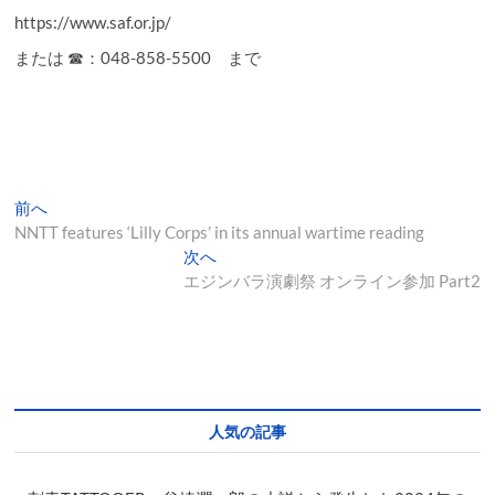
https://www.saf.or.jp/
または ☎︎：048-858-5500 まで
投
過
前へ
去
NNTT features ‘Lilly Corps’ in its annual wartime reading
稿
の
次
次へ
ナ
投
の
エジンバラ演劇祭 オンライン参加 Part2
稿:
投
ビ
稿:
ゲ
ー
シ
人気の記事
ョ