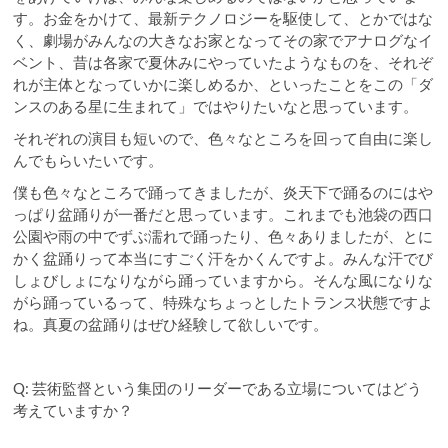
す。お金をかけて、最新テクノロジーを駆使して、とかではな
く、劇場がみんなの大きなお家となってその家でアナログなイ
ベント、昔は各家で夏休みにやっていたようなものを、それぞ
れが主体となっていかに楽しめるか、といったことをこの「ダ
ンスのある星に生まれて」ではやりたいなと思っています。
それぞれの演目も短いので、色々なところを回って自由に楽し
んでもらいたいです。
僕も色々なところで踊ってきましたが、炎天下で踊るのにはや
っぱり盆踊りが一番だと思っています。これまでも池袋の西口
公園や雨の中でずぶ濡れで踊ったり、色々ありましたが、とに
かく盆踊りって本当にすごく汗をかくんですよ。みんな汗でび
しょびしょになりながら踊っていますから。そんな風になりな
がら踊っているって、特殊なちょっとしたトランス状態ですよ
ね。真夏の盆踊りはぜひ経験して欲しいです。
Q: 芸術監督という集団のリーダーである立場についてはどう
考えていますか？