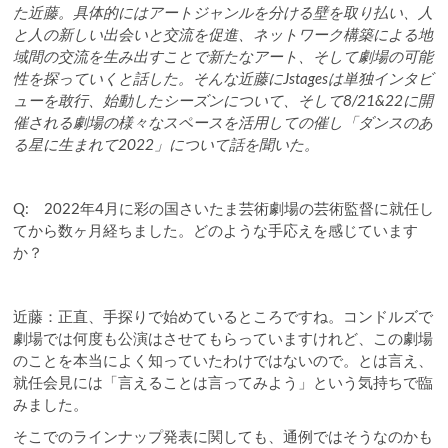
た近藤。具体的にはアートジャンルを分ける壁を取り払い、人
と人の新しい出会いと交流を促進、ネットワーク構築による地
域間の交流を生み出すことで新たなアート、そして劇場の可能
性を探っていくと話した。そんな近藤にJstagesは単独インタビ
ューを敢行、始動したシーズンについて、そして8/21&22に開
催される劇場の様々なスペースを活用しての催し「ダンスのあ
る星に生まれて2022」について話を聞いた。
Q: 2022年4月に彩の国さいたま芸術劇場の芸術監督に就任し
てから数ヶ月経ちました。どのような手応えを感じています
か？
近藤：正直、手探りで始めているところですね。コンドルズで
劇場では何度も公演はさせてもらっていますけれど、この劇場
のことを本当によく知っていたわけではないので。とは言え、
就任会見には「言えることは言ってみよう」という気持ちで臨
みました。
そこでのラインナップ発表に関しても、通例ではそうなのかも