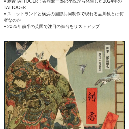
ン
•
刺青TATTOOER：谷崎潤一郎の小説から発生した2024年の
TATTOOER
•
スコットランドと横浜の国際共同制作で現れる品川猿とは何
者なのか
•
2025年前半の英国で注目の舞台をリストアップ