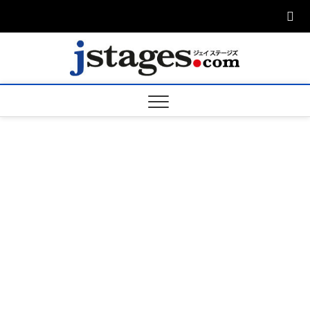
Skip
to
content
ジェ
ジェイステージ
ズは演劇関連の
情報を発信。日
ージズ
英翻訳承りま
す。
jstage