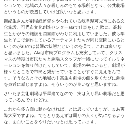
ションで、地域の人々が親しみのもてる場所となり、公共劇場
というものが浸透していけば良いなと思います。
衞紀生さんが劇場総監督をやられている岐阜県可児市にある文
化施設、可児市文化創造センターalaで仕事をした際に、高校
生とかがその施設を図書館がわりに利用していました。彼ら学
生とそこで創作しているアーティストたちが同じ空間にいると
いうのがalaでは普通の状態だというのを見て、これは良いな
と思いました。Alaは市民プログラムも充実していて、クリス
マスの時期は市民たちと劇場スタッフが一緒になってイルミネ
ーションを飾り付けたりしていて、劇場の中にいると、劇場が
様々なところで市民と繋がっていることがすぐに見えるんで
す。そうなるとその地域の中高生も劇場の側を歩くたびに劇場
を身近に感じますよね。そういうのが良いなと思いますね。
さいたま芸術劇場は平屋建てなので、実は入り易い劇場だと思
っているんですけどね。
これから多方面に動かなければ、とは思っていますが、まあ実
際大変ですよね。でもとりあえずは周りの人々が気になるよう
な、面白いことをやりたいなとは思っています。