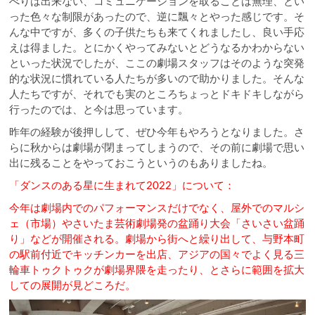
べりは出来ない、コミュニケーションを取ることは無理、とい
った色々な制限があったので、逆に飄々とやった感じです。そ
んな中ですが、多くの子供たちも来てくれましたし、良い手応
えは得ました。とにかくやってみないとどうなるかわからない
といった状況でしたが、ここの劇場スタッフはそのような突発
的な状況に慣れている人たちが多いので助かりました。そんな
人たちですが、それでも実のところちょっとドキドキしながら
行ったのでは、と今は思っています。
昨年の経験が後押しして、ぜひ今年もやろうとなりました。さ
らに秋からは劇場が閉まってしまうので、その前に劇場で思い
出に残ることをやっておこうというのもありましたね。
「ダンスのある星に生まれて2022」について：
今年は劇場内でのパフォーマンスだけでなく、屋外でのマルシ
ェ（市場）やさいたま芸術劇場発の盆踊り大会「さいさい盆踊
り」などが開催される。劇場から街へと繰り出して、与野本町
の駅前付近でキッチンカーを出店、アジアの国々でよく見る三
輪車トゥクトゥクが劇場界隈を走ったり、とさらに範囲を拡大
しての展開が見どころだ。