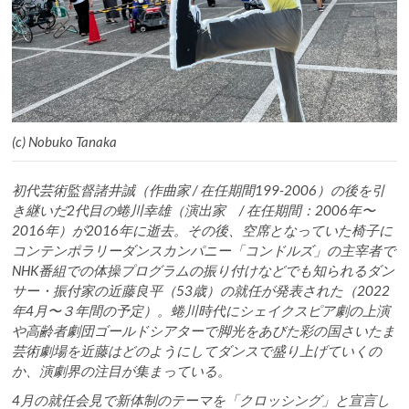
(c) Nobuko Tanaka
初代芸術監督諸井誠（作曲家 / 在任期間199-2006）の後を引
き継いだ2代目の蜷川幸雄（演出家 / 在任期間：2006年〜
2016年）が2016年に逝去。その後、空席となっていた椅子に
コンテンポラリーダンスカンパニー「コンドルズ」の主宰者で
NHK番組での体操プログラムの振り付けなどでも知られるダン
サー・振付家の近藤良平（53歳）の就任が発表された（2022
年4月〜３年間の予定）。蜷川時代にシェイクスピア劇の上演
や高齢者劇団ゴールドシアターで脚光をあびた彩の国さいたま
芸術劇場を近藤はどのようにしてダンスで盛り上げていくの
か、演劇界の注目が集まっている。
4月の就任会見で新体制のテーマを「クロッシング」と宣言し