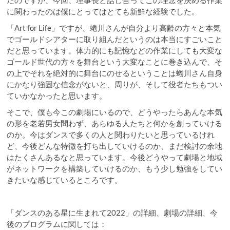
たのですが、今回、理事長と話し合ってこの理念を決める作業
に関わったのは僕にとってはとても新鮮な経験でした。
「Art for Life」ですが、蜷川さんが自分より高齢の方々と本気
でゴールドシアターに取り組んだというのは本当にすごいこと
だと思っています。体力的にも記憶などの作業にしても大変な
ゴールド世代の方々を舞台という大変なことに巻き込んで、そ
の上でそれを絶対的に舞台にのせるということは蜷川さん自身
にかなり強固な信念がないと、周りが、そして役者たちもつい
ていかなかったと思います。
そこで、僕も今この劇場にいるので、どうやったらあんな本気
の形を老若男女問わず、あらゆる人たちと何かを創っていける
のか。今はダンスで多くの人と関わりたいと思っているけれ
ど、今後どんな特徴を打ち出していけるのか、まだ検討の余地
はたくさんあるなと思っています。今後どうやって劇場と地域
がネットワークを構築していけるのか、もう少し勉強をしてい
きたいな感じているところです。
「ダンスのある星に生まれて2022」の詳細、劇場の詳細、今
後のプログラムに関しては：