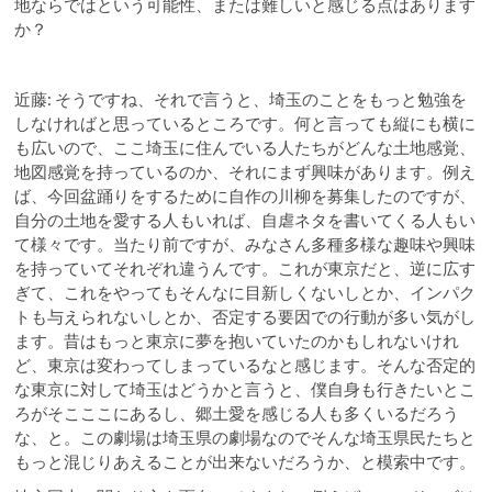
地ならではという可能性、または難しいと感じる点はあります
か？
近藤: そうですね、それで言うと、埼玉のことをもっと勉強を
しなければと思っているところです。何と言っても縦にも横に
も広いので、ここ埼玉に住んでいる人たちがどんな土地感覚、
地図感覚を持っているのか、それにまず興味があります。例え
ば、今回盆踊りをするために自作の川柳を募集したのですが、
自分の土地を愛する人もいれば、自虐ネタを書いてくる人もい
て様々です。当たり前ですが、みなさん多種多様な趣味や興味
を持っていてそれぞれ違うんです。これが東京だと、逆に広す
ぎて、これをやってもそんなに目新しくないしとか、インパク
トも与えられないしとか、否定する要因での行動が多い気がし
ます。昔はもっと東京に夢を抱いていたのかもしれないけれ
ど、東京は変わってしまっているなと感じます。そんな否定的
な東京に対して埼玉はどうかと言うと、僕自身も行きたいとこ
ろがそこここにあるし、郷土愛を感じる人も多くいるだろう
な、と。この劇場は埼玉県の劇場なのでそんな埼玉県民たちと
もっと混じりあえることが出来ないだろうか、と模索中です。