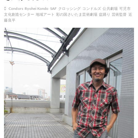
Condors
Ryohei Kondo
SAF
クロッシング
コンドルズ
公共劇場
可児市
文化創造センター
地域アート
彩の国さいたま芸術劇場
盆踊り
芸術監督
近
藤良平