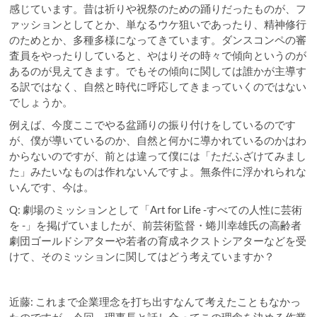
感じています。昔は祈りや祝祭のための踊りだったものが、フ
ァッションとしてとか、単なるウケ狙いであったり、精神修行
のためとか、多種多様になってきています。ダンスコンペの審
査員をやったりしていると、やはりその時々で傾向というのが
あるのが見えてきます。でもその傾向に関しては誰かが主導す
る訳ではなく、自然と時代に呼応してきまっていくのではない
でしょうか。
例えば、今度ここでやる盆踊りの振り付けをしているのです
が、僕が導いているのか、自然と何かに導かれているのかはわ
からないのですが、前とは違って僕には「ただふざけてみまし
た」みたいなものは作れないんですよ。無条件に浮かれられな
いんです、今は。
Q: 劇場のミッションとして「Art for Life -すべての人性に芸術
を -」を掲げていましたが、前芸術監督・蜷川幸雄氏の高齢者
劇団ゴールドシアターや若者の育成ネクストシアターなどを受
けて、そのミッションに関してはどう考えていますか？
近藤: これまで企業理念を打ち出すなんて考えたこともなかっ