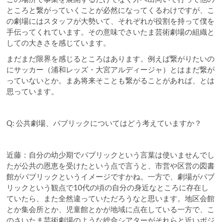
ところと繋がっていくことが必然になってくるわけですが、こ
の劇場にはスタッフが大勢いて、それぞれが役割を持って僕を
手伝ってくれています。その意味でさいたま芸術劇場の組織と
しての大きさを感じています。
まだまだ限界を感じるところはあります。例えば繋がりたいの
にサッカー（浦和レッズ・大宮アルディージャ）とはまだ繋が
っていないとか。まあ将来そことも繋がることがあれば、とは
思っています。
Q: 公共劇場、パブリックについてはどう考えていますか？
近藤：自分の幼少期でパブリックという言葉は使いませんでし
たが公共の恩恵を受けたという点で言うと、市営や区営の図書
館がパブリックというイメージですかね。一方で、劇場がパブ
リックという観点で10代の頃の自分の身近なところに存在し
ていたら、また全然違っていただろうなと思います。地区会館
とか集会所とか、児童館とかが地域に点在している一方で、こ
のさいたま芸術劇場のような総合シアターがそれらと近いポジ