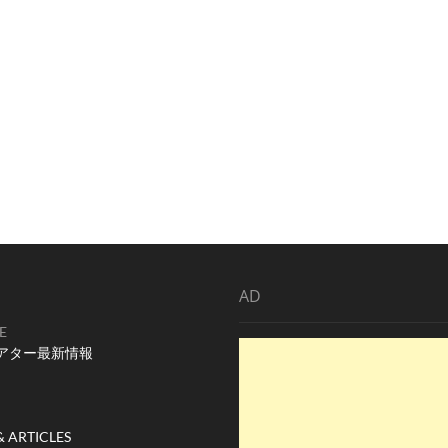
AD
E
アター最新情報
& ARTICLES