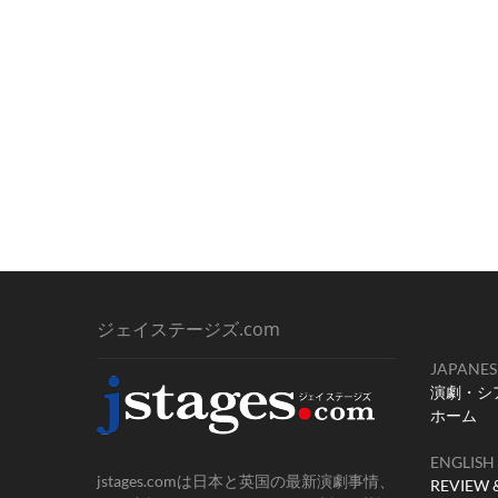
ジェイステージズ.com
JAPANES
演劇・シ
ホーム
ENGLISH
jstages.comは日本と英国の最新演劇事情、
REVIEW 