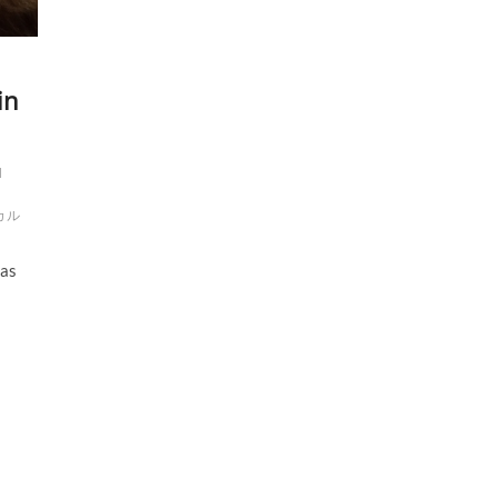
in
d
カル
has