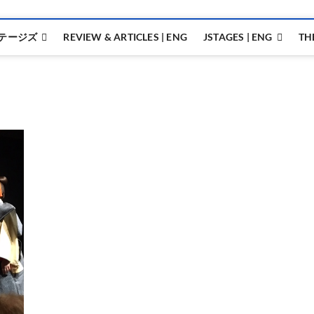
テージズ
REVIEW & ARTICLES | ENG
JSTAGES | ENG
TH