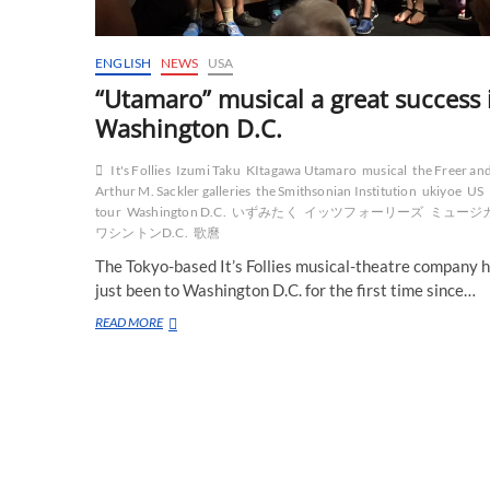
ENGLISH
NEWS
USA
“Utamaro” musical a great success 
Washington D.C.
It's Follies
Izumi Taku
KItagawa Utamaro
musical
the Freer an
Arthur M. Sackler galleries
the Smithsonian Institution
ukiyoe
US
tour
Washington D.C.
いずみたく
イッツフォーリーズ
ミュージ
ワシントンD.C.
歌麿
The Tokyo-based It’s Follies musical-theatre company 
just been to Washington D.C. for the first time since…
“Utamaro”
READ MORE
musical
a
great
success
in
Washington
D.C.