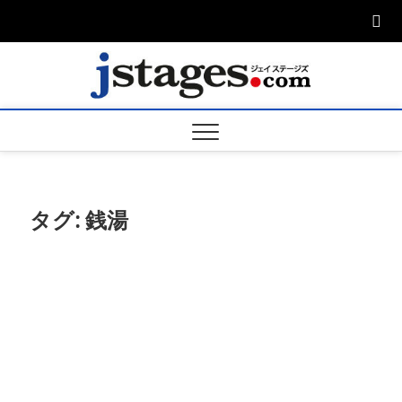
Skip
to
content
ジェ
ジェイステージ
ズは演劇関連の
情報を発信。日
ージズ
英翻訳承りま
す。
jstage
タグ:
銭湯