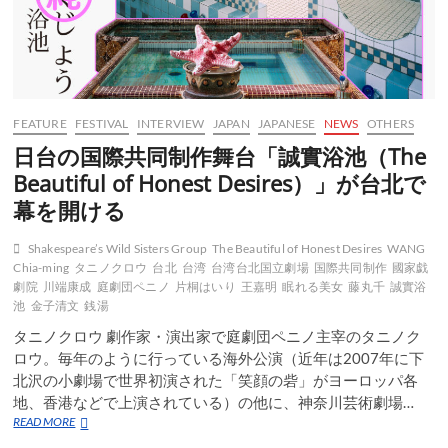
FEATURE
FESTIVAL
INTERVIEW
JAPAN
JAPANESE
NEWS
OTHERS
日台の国際共同制作舞台「誠實浴池（The
Beautiful of Honest Desires）」が台北で
幕を開ける
Shakespeare’s Wild Sisters Group
The Beautiful of Honest Desires
WANG
Chia-ming
タニノクロウ
台北
台湾
台湾台北国立劇場
国際共同制作
國家戯
劇院
川端康成
庭劇団ペニノ
片桐はいり
王嘉明
眠れる美女
藤丸千
誠實浴
池
金子清文
銭湯
タニノクロウ 劇作家・演出家で庭劇団ペニノ主宰のタニノク
ロウ。毎年のように行っている海外公演（近年は2007年に下
北沢の小劇場で世界初演された「笑顔の砦」がヨーロッパ各
地、香港などで上演されている）の他に、神奈川芸術劇場…
日
READ MORE
台