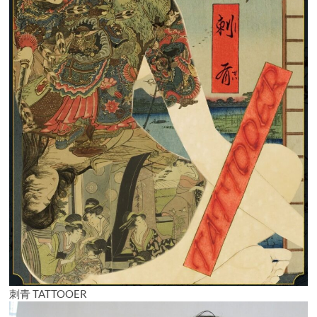
け
る
刺青 TATTOOER