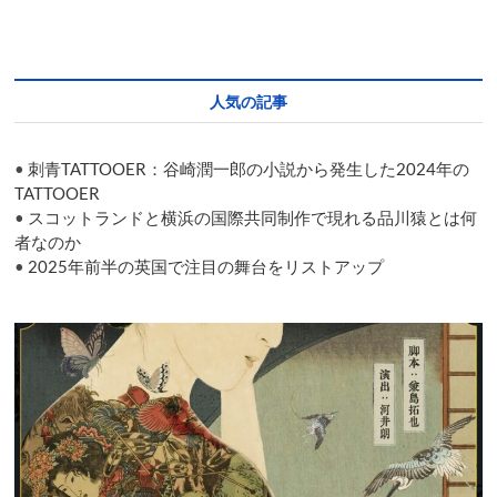
の
国
際
共
同
人気の記事
制
作
舞
•
刺青TATTOOER：谷崎潤一郎の小説から発生した2024年の
台
「誠
TATTOOER
實
•
スコットランドと横浜の国際共同制作で現れる品川猿とは何
浴
者なのか
池
•
2025年前半の英国で注目の舞台をリストアップ
（The
Beautiful
of
Honest
Desires）」
が
台
北
で
幕
を
開