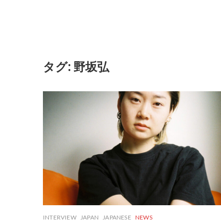
タグ:
野坂弘
INTERVIEW
JAPAN
JAPANESE
NEWS