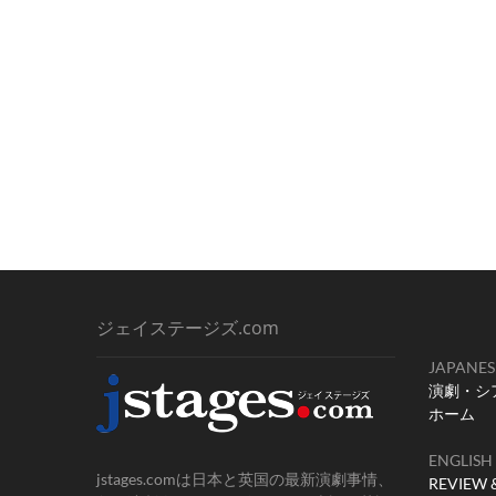
ジェイステージズ.com
JAPANES
演劇・シ
ホーム
ENGLISH
jstages.comは日本と英国の最新演劇事情、
REVIEW 