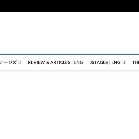
ジェイステージズ | jstages.
ジェイステージズは演劇関連の情報を発信。日英翻訳承ります。
テージズ
REVIEW & ARTICLES | ENG
JSTAGES | ENG
TH