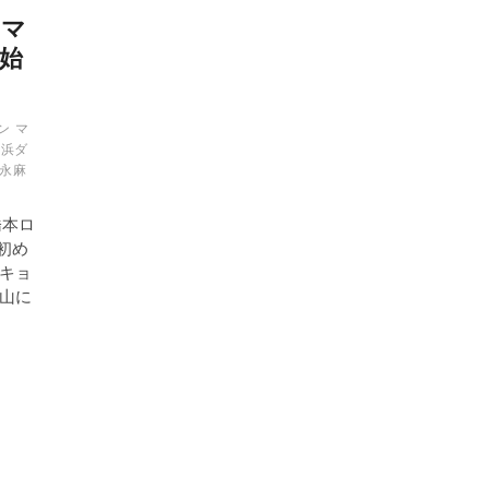
ロマ
ま始
ン
マ
横浜ダ
永麻
橋本ロ
初め
キョ
山に