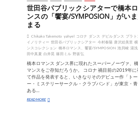
世田谷パブリックシアターで橋本
ンスの「饗宴/SYMPOSION」がい
まる
Chikako Takemoto
yahyel
コロナ
ダンス
デビルダンス
プラト
イノリティー
世田谷パブリックシアター
今村春陽
唐沢絵美里
ンスコレクション
橋本ロマンス、饗宴/SYMPOSION
池貝峻
湯浅
田中真夏
白井晃
篠田ミル
野坂弘
橋本ロマンス ダンス界に現れたスーパーノーヴァ、
マンスをご存知だろうか。 コロナ 禍目前の2019年に
て作品を発表すると、いきなりそのデビュー作「トー
ー・ミステリーサークル・クラブバンド」が東京・青
ある…
世
READ MORE
田
谷
パ
ブ
リ
ッ
ク