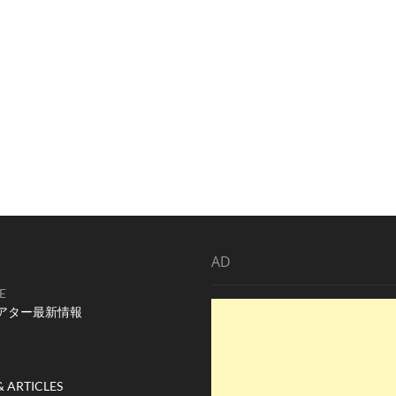
AD
E
アター最新情報
& ARTICLES