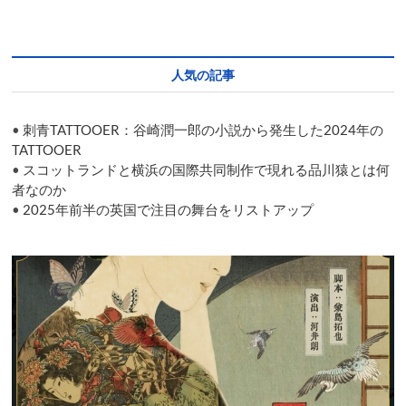
術
祭
「秋
の
人気の記事
隕
石
2025
•
刺青TATTOOER：谷崎潤一郎の小説から発生した2024年の
東
京」
TATTOOER
の
•
スコットランドと横浜の国際共同制作で現れる品川猿とは何
ラ
者なのか
イ
•
2025年前半の英国で注目の舞台をリストアップ
ン
ア
ッ
プ
発
表
会