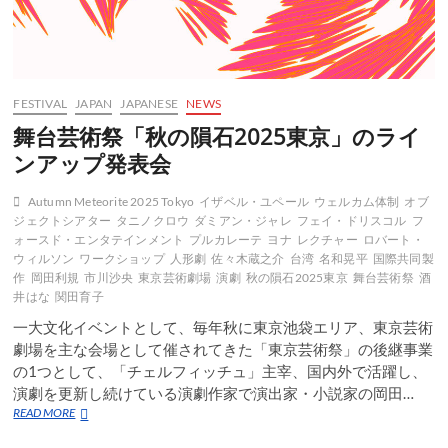
FESTIVAL
JAPAN
JAPANESE
NEWS
舞台芸術祭「秋の隕石2025東京」のライ
ンアップ発表会
Autumn Meteorite 2025 Tokyo
イザベル・ユペール
ウェルカム体制
オブ
ジェクトシアター
タニノクロウ
ダミアン・ジャレ
フェイ・ドリスコル
フ
ォースド・エンタテインメント
プルカレーテ
ヨナ
レクチャー
ロバート・
ウィルソン
ワークショップ
人形劇
佐々木蔵之介
台湾
名和晃平
国際共同製
作
岡田利規
市川沙央
東京芸術劇場
演劇
秋の隕石2025東京
舞台芸術祭
酒
井はな
関田育子
一大文化イベントとして、毎年秋に東京池袋エリア、東京芸術
劇場を主な会場として催されてきた「東京芸術祭」の後継事業
の1つとして、「チェルフィッチュ」主宰、国内外で活躍し、
演劇を更新し続けている演劇作家で演出家・小説家の岡田…
舞
READ MORE
台
芸