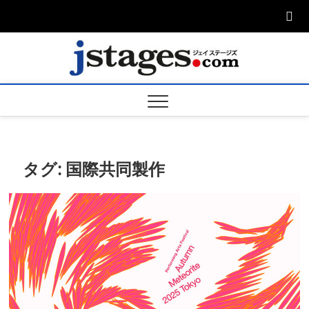
Skip
to
content
ジェ
ジェイステージ
ズは演劇関連の
情報を発信。日
ージズ
英翻訳承りま
す。
jstage
タグ:
国際共同製作