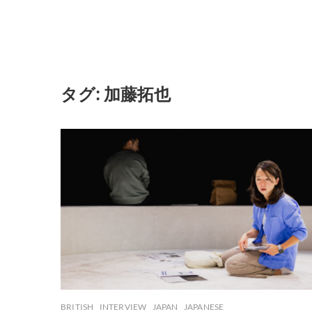
タグ:
加藤拓也
BRITISH
INTERVIEW
JAPAN
JAPANESE