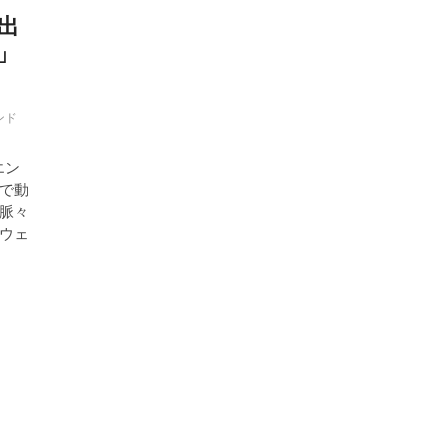
出
p」
ンド
エン
で動
脈々
ウェ