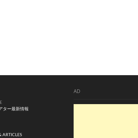
AD
E
アター最新情報
& ARTICLES