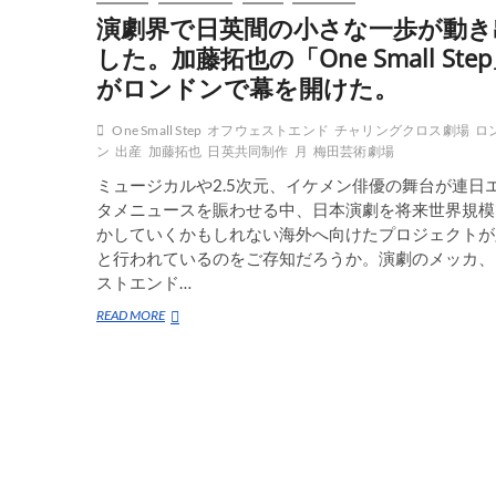
演劇界で日英間の小さな一歩が動き
した。加藤拓也の「One Small Ste
がロンドンで幕を開けた。
One Small Step
オフウェストエンド
チャリングクロス劇場
ロ
ン
出産
加藤拓也
日英共同制作
月
梅田芸術劇場
ミュージカルや2.5次元、イケメン俳優の舞台が連日
タメニュースを賑わせる中、日本演劇を将来世界規模
かしていくかもしれない海外へ向けたプロジェクトが
と行われているのをご存知だろうか。演劇のメッカ、
ストエンド…
演
READ MORE
劇
界
で
日
英
間
の
小
さ