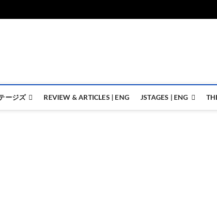
ジェイステージズ | jstages.
ジェイステージズは演劇関連の情報を発信。日英翻訳承ります。
テージズ
REVIEW & ARTICLES | ENG
JSTAGES | ENG
TH