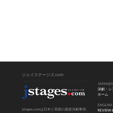
ジェイステージズ.com
JAPANES
演劇・シ
ホーム
ENGLISH
jstages.comは日本と英国の最新演劇事情、
REVIEW 