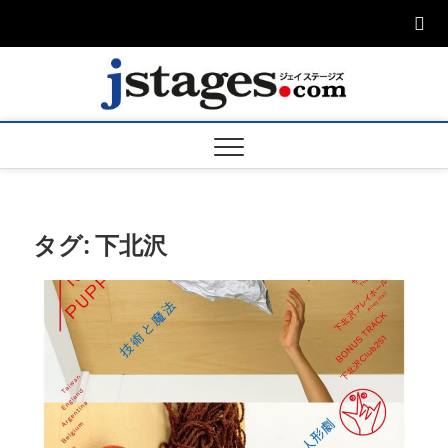
Skip
to
content
ジェ
ジェイステージ
ズは演劇関連の
情報を発信。日
ージズ
英翻訳承りま
す。
jstage
タグ:
下北沢