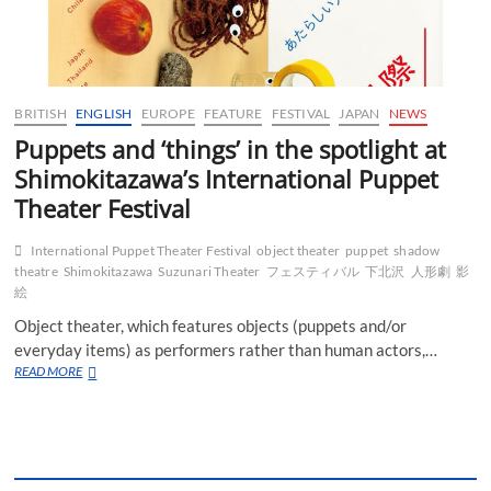
BRITISH
ENGLISH
EUROPE
FEATURE
FESTIVAL
JAPAN
NEWS
Puppets and ‘things’ in the spotlight at
Shimokitazawa’s International Puppet
Theater Festival
International Puppet Theater Festival
object theater
puppet
shadow
theatre
Shimokitazawa
Suzunari Theater
フェスティバル
下北沢
人形劇
影
絵
Object theater, which features objects (puppets and/or
everyday items) as performers rather than human actors,…
Puppets
READ MORE
and
‘things’
in
the
spotlight
at