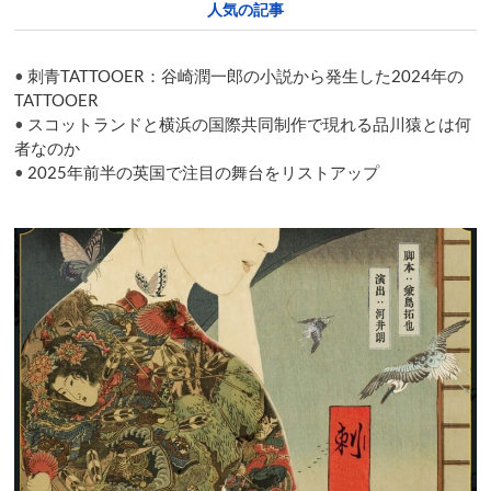
人気の記事
Shimokitazawa’s
International
Puppet
•
刺青TATTOOER：谷崎潤一郎の小説から発生した2024年の
Theater
Festival
TATTOOER
•
スコットランドと横浜の国際共同制作で現れる品川猿とは何
者なのか
•
2025年前半の英国で注目の舞台をリストアップ