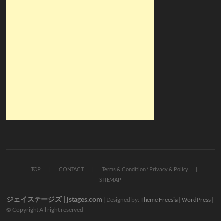
TOP
CONTACT
Terms & Condition / Privacy & Policy
SITEMAP
ジェイステージズ | jstages.com
| Designed by:
Theme Freesia
|
WordPress
|
© Copyright All right reserved