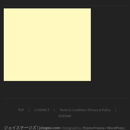
TOP
CONTACT
Terms & Condition / Privacy & Policy
SITEMAP
ジェイステージズ | jstages.com
| Designed by:
Theme Freesia
|
WordPress
|