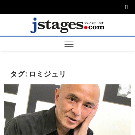
Skip
to
content
ジェ
ジェイステージ
ズは演劇関連の
情報を発信。日
ージズ
英翻訳承りま
す。
jstage
タグ:
ロミジュリ