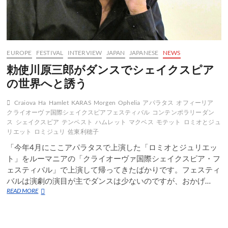
EUROPE
FESTIVAL
INTERVIEW
JAPAN
JAPANESE
NEWS
勅使川原三郎がダンスでシェイクスピア
の世界へと誘う
Craiova
Ha
Hamlet
KARAS
Morgen
Ophelia
アパラタス
オフィーリア
クライオーヴァ国際シェイクスピアフェスティバル
コンテンポラリーダン
ス
シェイクスピア
テンペスト
ハムレット
マクベス
モテット
ロミオとジュ
リエット
ロミジュリ
佐東利穂子
「今年4月にここアパラタスで上演した「ロミオとジュリエッ
ト」をルーマニアの「クライオーヴァ国際シェイクスピア・フ
ェスティバル」で上演して帰ってきたばかりです。フェスティ
バルは演劇の演目が主でダンスは少ないのですが、おかげ…
勅
READ MORE
使
川
原
三