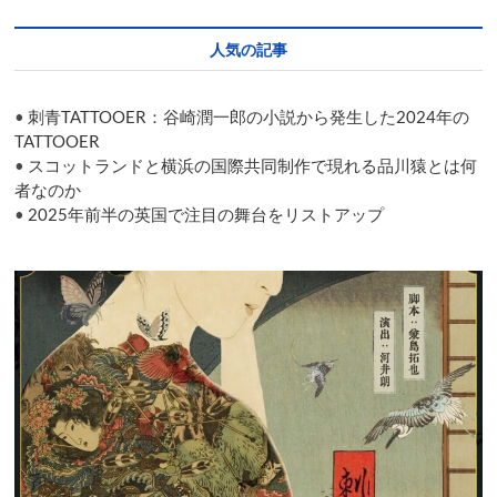
郎
が
人気の記事
ダ
ン
ス
•
刺青TATTOOER：谷崎潤一郎の小説から発生した2024年の
で
シ
TATTOOER
ェ
•
スコットランドと横浜の国際共同制作で現れる品川猿とは何
イ
者なのか
ク
•
2025年前半の英国で注目の舞台をリストアップ
ス
ピ
ア
の
世
界
へ
と
誘
う