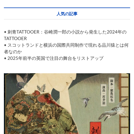
画
は
人気の記事
ふ
ざ
け
•
刺青TATTOOER：谷崎潤一郎の小説から発生した2024年の
な
が
TATTOOER
ら
•
スコットランドと横浜の国際共同制作で現れる品川猿とは何
マ
者なのか
ジ
•
2025年前半の英国で注目の舞台をリストアップ
に
問
い
か
け
る