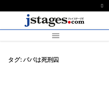
Skip
to
content
ジェ
ジェイステージ
ズは演劇関連の
情報を発信。日
ージズ
英翻訳承りま
す。
jstage
タグ:
パパは死刑囚