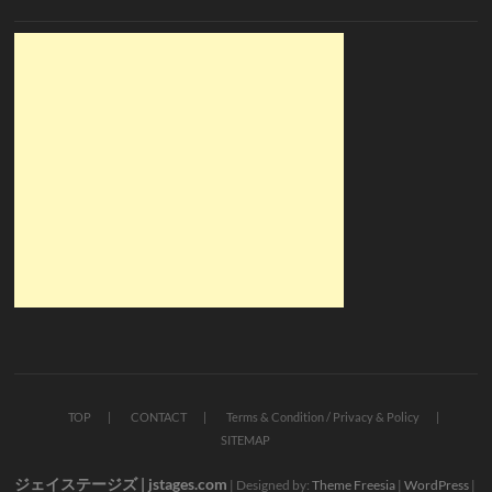
TOP
CONTACT
Terms & Condition / Privacy & Policy
SITEMAP
ジェイステージズ | jstages.com
| Designed by:
Theme Freesia
|
WordPress
|