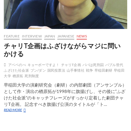
FEATURE
INTERVIEW
JAPAN
JAPANESE
NEWS
チャリT企画はふざけながらマジに問い
かける
アベベのべ
キョーボーですよ！
チャリT企画
パパは死刑囚
バブル世代
ふざけた社会派
ブン/ダン
国民投票法
山手事情社
戦争
早稲田劇研
早稲田
大学
楢原拓
死刑制度
早稲田大学の演劇研究会（劇研）の内部劇団（アンサンブル）
として作・演出の楢原拓が1998年に旗揚げし、その後に“ふざ
けた社会派”のキャッチフレーズがすっかり定着した劇団チャ
リT企画。 記念すべき旗揚げ公演のタイトルが「ト…
チ
READ MORE
ャ
リ
T
企