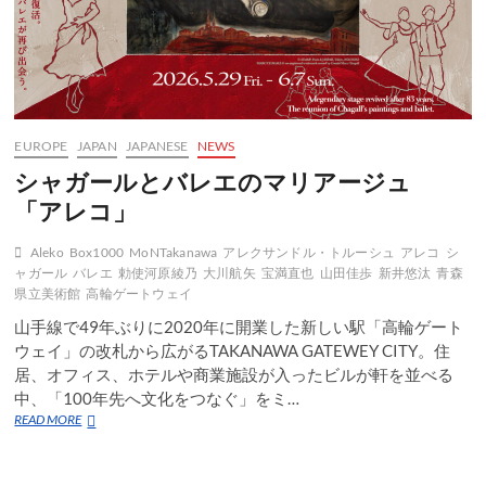
EUROPE
JAPAN
JAPANESE
NEWS
シャガールとバレエのマリアージュ
「アレコ」
Aleko
Box1000
MoNTakanawa
アレクサンドル・トルーシュ
アレコ
シ
ャガール
バレエ
勅使河原綾乃
大川航矢
宝満直也
山田佳歩
新井悠汰
青森
県立美術館
高輪ゲートウェイ
山手線で49年ぶりに2020年に開業した新しい駅「高輪ゲート
ウェイ」の改札から広がるTAKANAWA GATEWEY CITY。住
居、オフィス、ホテルや商業施設が入ったビルが軒を並べる
中、「100年先へ文化をつなぐ」をミ…
シ
READ MORE
ャ
ガ
ー