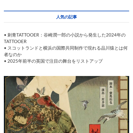
ル
と
バ
人気の記事
レ
エ
の
•
刺青TATTOOER：谷崎潤一郎の小説から発生した2024年の
マ
リ
TATTOOER
ア
•
スコットランドと横浜の国際共同制作で現れる品川猿とは何
ー
者なのか
ジ
•
2025年前半の英国で注目の舞台をリストアップ
ュ
「ア
レ
コ」