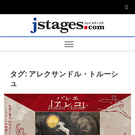
Skip
to
content
ジェ
ジェイステージ
ズは演劇関連の
情報を発信。日
ージズ
英翻訳承りま
す。
jstage
タグ:
アレクサンドル・トルーシ
ュ