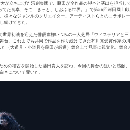
藤田貴大が立ち上げた演劇集団で、藤田が全作品の脚本と演出を担当し
まってた食卓、そこ、きっと、しおふる世界。」で第56回岸田國士戯
、様々なジャンルのクリエイター、アーティストらとのコラボレ
し続けてきた。
E0で世界初演を迎えた俳優青柳いづみの一人芝居「ウィステリアと三
舞台。これまでも共同で作品を作り続けてきた芥川賞受賞作家の
出した（大道具・小道具を藤田が厳選）舞台上で見事に視覚化、舞台
てツアーのための稽古を開始した藤田貴大を訪ね、今回の舞台の狙いと感触、
白さについて聞いた。