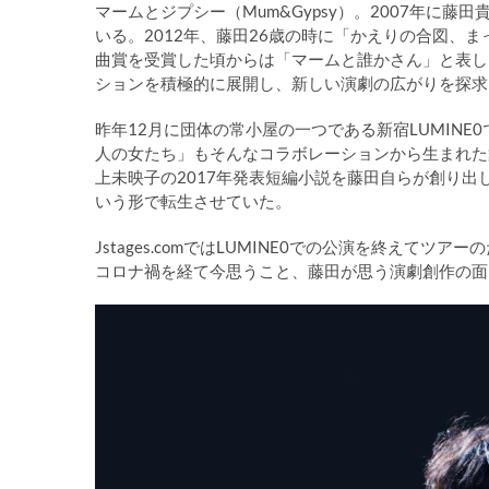
マームとジプシー（Mum&Gypsy）。2007年に
いる。2012年、藤田26歳の時に「かえりの合図、
曲賞を受賞した頃からは「マームと誰かさん」と表し
ションを積極的に展開し、新しい演劇の広がりを探求
昨年12月に団体の常小屋の一つである新宿LUMIN
人の女たち」もそんなコラボレーションから生まれた
上未映子の2017年発表短編小説を藤田自らが創り
いう形で転生させていた。
Jstages.comではLUMINE0での公演を終え
コロナ禍を経て今思うこと、藤田が思う演劇創作の面