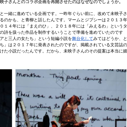
映子さんとのコラボ企画を再開させたのはなぜなのでしょうか。
と一緒に進めている企画です。一昨年ぐらい前に、改めて未映子
るのかも、と青柳と話したんです。マームとジプシーは２０１３
０１４年には「まえのひ」、２０１８年には「みえるわ」という
の詩を扱った作品を制作するいうことで準備を進めていたのです
アと三人の女たち」という短編小説を
舞台化して
みてはどうか、
ち」は２０１７年に発表されたのですが、掲載されている文芸誌
けた小説だったんです。だから、未映子さんのその提案は本当に