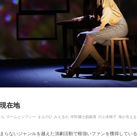
現在地
たち
マームとジプシー
まえのひ
みえるわ
岸田國士戯曲賞
川上未映子
海が見える
まらないジャンルを越えた演劇活動で根強いファンを獲得してい