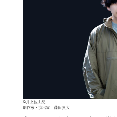
©︎井上佐由紀.
劇作家・演出家 藤田貴大