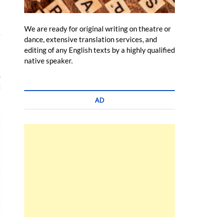
さ
We are ready for original writing on theatre or
年
dance, extensive translation services, and
タ
editing of any English texts by a highly qualified
native speaker.
と
の
嬉
AD