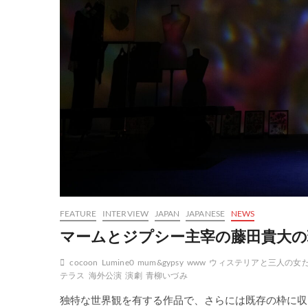
FEATURE
INTERVIEW
JAPAN
JAPANESE
NEWS
マームとジプシー主宰の藤田貴大の
cocoon
Lumine0
mum&gypsy
www
ウィステリアと三人の女
テラス
海外公演
演劇
青柳いづみ
独特な世界観を有する作品で、さらには既存の枠に収