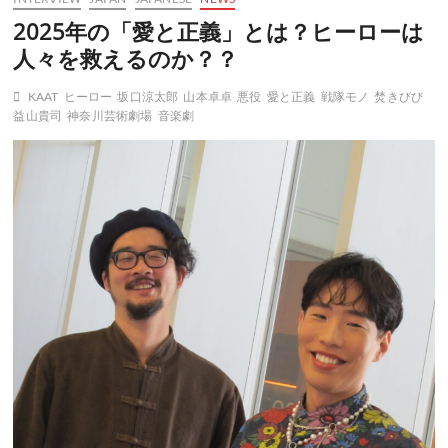
2025年の「愛と正義」とは？ヒーローは
人々を救えるのか？？
KAAT
ヒーロー
坂口涼太郎
山本卓卓
悪役
愛と正義
戦隊モノ
焚きびび
益山貴司
神奈川芸術劇場
音楽劇