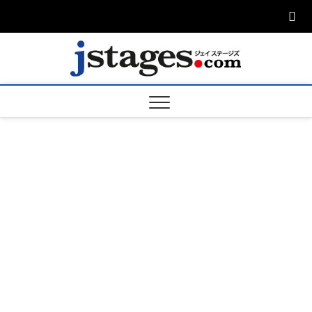
Skip
to
content
ジェ
ジェイステージ
ズは演劇関連の
情報を発信。日
ージズ
英翻訳承りま
す。
jstage