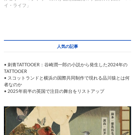
ビ
投
イ・ライフ」
ゲ
稿:
ー
シ
ョ
人気の記事
ン
•
刺青TATTOOER：谷崎潤一郎の小説から発生した2024年の
TATTOOER
•
スコットランドと横浜の国際共同制作で現れる品川猿とは何
者なのか
•
2025年前半の英国で注目の舞台をリストアップ