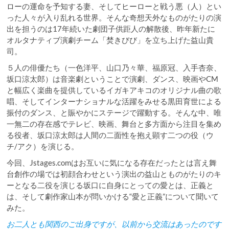
ローの運命を予知する妻、そしてヒーローと戦う悪（人）とい
った人々が入り乱れる世界。そんな奇想天外なものがたりの演
出を担うのは17年続いた劇団子供距人の解散後、昨年新たに
オルタナティブ演劇チーム「焚きびび」を立ち上げた益山貴
司。
５人の俳優たち（一色洋平、山口乃々華、福原冠、入手杏奈、
坂口涼太郎）は音楽劇ということで演劇、ダンス、映画やCM
と幅広く楽曲を提供しているイガキアキコのオリジナル曲の歌
唱、そしてインターナショナルな活躍をみせる黒田育世による
振付のダンス、と賑やかにステージで躍動する。そんな中、唯
一無二の存在感でテレビ、映画、舞台と多方面から注目を集め
る役者、坂口涼太郎は人間の二面性を抱え顕す二つの役（ウ
チ/アク）を演じる。
今回、Jstages.comはお互いに気になる存在だったとは言え舞
台創作の場では初顔合わせという演出の益山とものがたりのキ
ーとなる二役を演じる坂口に自身にとっての愛とは、正義と
は、そして劇作家山本が問いかける“愛と正義”について聞いて
みた。
お二人とも関西のご出身ですが、以前から交流はあったのです