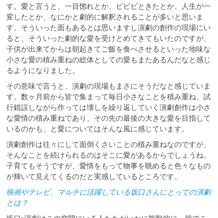
す。愛と言うと、一目惚れとか、ビビビときたとか、人生が一
変したとか、なにかと劇的に解釈されることが多いと思いま
す。そういった面もあるとは思いますし演劇の創作の現場にい
ると、そういった劇的な愛を受けとめてきてもいたのですが、
子供が出来てからは朝起きてご飯を食べさせるといった地味な
小さな愛の積み重ねの総体としての愛もまたあるんだなと感じ
るようになりました。
その意味で言うと、演劇の現場もまさにそうだなと感じていま
す。数ヶ月前から皆で集まって毎日小さなことを積み重ね、試
行錯誤しながら作っては壊しを繰り返していく演劇創作は小さ
な愛情の積み重ねであり、その先の最後の大きな愛を目指して
いるのかも、と愛についてはそんな風に感じています。
演劇創作は往々にして面倒くさいことの積み重ねなのですが、
そんなことを続けられるのはそこに愛があるからでしょうね。
子育てもそうですが、愛情をもって物事を眺めると色々なもの
が輝いて見えてくるのだと実感しているところです。
映画やテレビ、マルチに活躍している坂口さんにとっての演劇
とは？
坂口: 演劇はこの空間にいる人たちがいかに能動的に、皆でこ