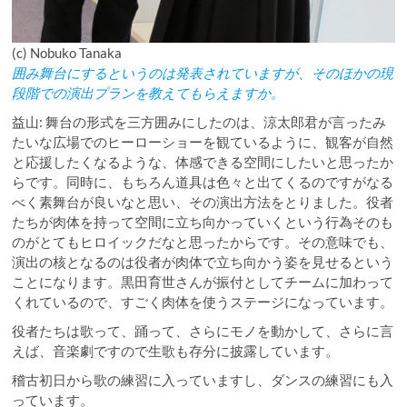
(c) Nobuko Tanaka
囲み舞台にするというのは発表されていますが、そのほかの現
段階での演出プランを教えてもらえますか。
益山: 舞台の形式を三方囲みにしたのは、涼太郎君が言ったみ
たいな広場でのヒーローショーを観ているように、観客が自然
と応援したくなるような、体感できる空間にしたいと思ったか
らです。同時に、もちろん道具は色々と出てくるのですがなる
べく素舞台が良いなと思い、その演出方法をとりました。役者
たちが肉体を持って空間に立ち向かっていくという行為そのも
のがとてもヒロイックだなと思ったからです。その意味でも、
演出の核となるのは役者が肉体で立ち向かう姿を見せるという
ことになります。黒田育世さんが振付としてチームに加わって
くれているので、すごく肉体を使うステージになっています。
役者たちは歌って、踊って、さらにモノを動かして、さらに言
えば、音楽劇ですので生歌も存分に披露しています。
稽古初日から歌の練習に入っていますし、ダンスの練習にも入
っています。