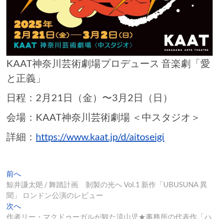
KAAT神奈川芸術劇場プロデュース 音楽劇「愛
と正義」
日程：2月21日（金）〜3月2日（日）
会場：KAAT神奈川芸術劇場 ＜中スタジオ＞
詳細：
https://www.kaat.jp/d/aitoseigi
投
過
前へ
去
鯨井謙太郒 / 舞踏計画 剝製の光へ Vol.1 新作「UBUSUNA 異
稿
の
聞」 ロンドン公演のレビュー
ナ
投
次
次へ
稿:
の
作者リー・マクドゥーガルが観た流山児★事務所の代表作「ハ