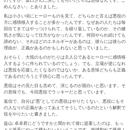
のですが、坂口さんに演じてもらいたいのは悪役なんです。ご
めんなさい」とありました。
私は小さい頃にヒーローものを見て、どちらかと言えば悪役の
方に感情移入することが多かったんです。なぜあの人たちは毎
回出てきてはやっつけられて、を繰り返しているのか、その健
気さが気になって仕方がなかったんです。何回やられ続けても
諦めない、それほどのエネルギーがあるのは、彼らには彼らの
理由が、正義があるのかもしれないと思っていました。
おそらく、大抵のものがたりは主人公であるヒーローに感情移
入するように作られているのでしょう。でも、立場が逆になれ
ば悪役を応援したくなるのではないか、ある意味どちらも正義
であるのだろうと子供心に思ったんです。
悪役はその見た目も含めて、演じるのが面白いと思います。そ
の意味でも、今回悪役でラッキーだと思っています。
返信で、自分は“悪”としての悪役はやりたくない、悪役にもそ
の人なりの正義があってあえてそうしているのだという解釈で
役をやりたいと書きました。
益山: 卓卓君にどうですかと聞かれて彼に提案したのは、もっ
とド派手にやって構わないということです。地球割れて爆発！