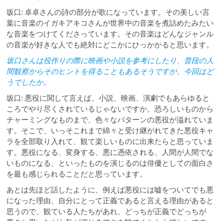
坂口: 卓卓さんの詩の部分が歌になっています。その美しい言
葉に音楽のイガキアキコさんが世界中の音楽を煮詰めたみたい
な音楽をつけてくださっています。その音楽はどんなジャンル
の音楽が好きな人でも絶対にどこかにひっかかると思います。
坂口さんは役作りの際に映画や小説を参考にしたり、普段の人
間観察からそのヒントを得ることもあるそうですが、今回はど
うでしたか。
坂口: 悪役に関して言えば、小説、映画、演劇でもあらゆると
ころでやり尽くされているじゃないですか。恐ろしいものから
チャーミングなものまで、色々なパターンの悪役が溢れていま
す。そこで、いっそこれまで綿々と受け継がれてきた悪役キャ
ラを全部取り入れて、観て楽しいものに出来たらと思っていま
す。悪役になる、変身する、悪に憑依される、人間が人間でな
いものになる、といったものを演じるのは俳優としての面白さ
を最も感じられることだと思っています。
あとは先ほど話したように、例えば悪役には嘘をついてでも悪
になった理由、自分にとって正義であると言える理由があると
思うので、観ている人たちがあれ、どっちが正義でどっちが