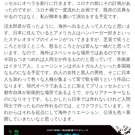
ッセルにオペラを創りに行きます。コロナの前にその計画があ
ったのですが、コロナ禍で一度流れた企画です。既存の古典を
やるのではなく、私が脚本を書いて演出をする予定です。
涼太郎君が言ったように、海外へ出ると人って人だなと思いま
す。日本に住んでいるとアメリカ人はハンバーガー好きといっ
たステレオタイプのイメージがついてきますが、芝居で笑うと
ころとか泣くところ、怒るところとかは皆んな一緒だと思って
います。なので、海外はスペシャルな場所ではあるのですが、
今回もつきつめれば人同士が作るものだと思っていて、作曲家
はイタリア人、ミュージシャンはポルトガル人といった多国籍
なものになる予定です。白人の女性と黒人の男性、そこに日本
人も加わって色々な人種が集まって皆で歌を唄うという作品に
なります。現代オペラであることに加えてブリュッセルという
都市自体が前衛的な場所であるようで、かなりアナーキーなも
のになりそうです。もしかしたら日本では作れないけれど人間
同士で作ったものが作れるのでは、とワクワクしています。そ
れからはそれを起点にして海外クリエーション、公演も色々展
開していきたいなと思っています。