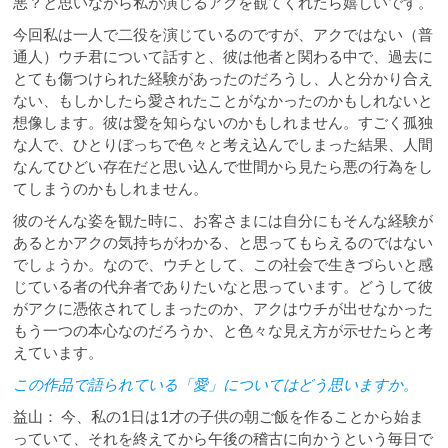
悪？と思いながら私が演じるアクを観てくれたら嬉しいです。
今回私は一人で二役を演じているのですが、アクではない（普
通人）ウチ君について話すと、彼は他者と関わる中で、過去に
とても傷つけられた経験があったのだろうし、人と分かり合え
ない、もしかしたら愛されたことがなかったのかもしれないと
想像します。彼は愛を知らないのかもしれません。すごく孤独
な人で、ひとりぼっちで色々と考え込んでしまった結果、人間
なんてひどい存在だと思い込んで世間から見たら悪の行為をし
てしまうのかもしれません。
彼のそんな姿を観た時に、お客さまには自分にもそんな経験が
あるとかアクの気持ちがわかる、と思ってもらえるのではない
でしょうか。なので、ウチとして、この社会で生きづらいと感
じている者の代弁者でありたいなと思っています。どうして彼
がアクに憑依されてしまったのか、アクはウチが出せなかった
もう一つの本心なのだろうか、と色々な見え方が示せたらと考
えています。
この作品で語られている「愛」についてはどう思いますか。
益山： 今、私の1日は1才の子供の朝ご飯を作ることから始ま
っていて、それを終えてから午後の稽古に向かうという毎日で