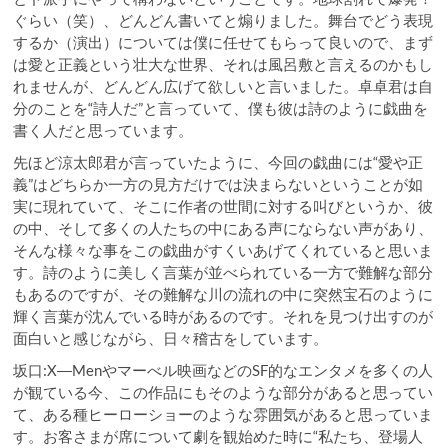
ぐらい（笑）、どんどん書いてと煽りました。舞台でどう表現
するか（演出）については僕に任せてもらって良いので、まず
は愛と正義という壮大な世界、それは風呂敷と言えるのかもし
れませんが、どんどん広げて欲しいと言いました。卓卓君は自
分のことを“詩人だ”と言っていて、僕も彼は詩のように戯曲を
書く人だと思っています。
先ほど涼太郎君が言っていたように、今回の戯曲には“愛や正
義”はどちらか一方の見方だけでは決まらないということが如
実に現れていて、そこに作者の世間に対する叫びというか、彼
の中、そして多くの人たちの中にある声にならない声があり、
そんな様々な事をこの戯曲がすくいあげてくれていると思いま
す。詩のように美しく言葉が並べられている一方で難解な部分
もあるのですが、その難解な川の流れの中に突然宝石のように
輝く言葉が沈んでいる時があるのです。それを見つけ出すのが
面白いと感じながら、日々稽古をしています。
坂口:X―Menやマーべル映画などのSF的なエンタメを多くの人
が観ている今、この作品にもそのような部分があると思ってい
て、ある種ヒーローショーのような雰囲気があると思っていま
す。お客さまが席について劇を観始めた時に“私たち、登場人