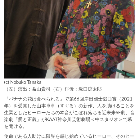
(c) Nobuko Tanaka
（左）演出：益山貴司（右）俳優：坂口涼太郎
『バナナの花は食べられる』で第66回岸田國士戯曲賞（2021
年）を受賞した山本卓卓（すぐる）の新作、人を助けることを
生業としたヒーローたちの本音がこぼれ落ちる近未来SF劇、音
楽劇「愛と正義」がKAAT神奈川芸術劇場＜中スタジオ＞で幕
を開ける。
使命である人助けに限界を感じ始めているヒーロー、そのヒー