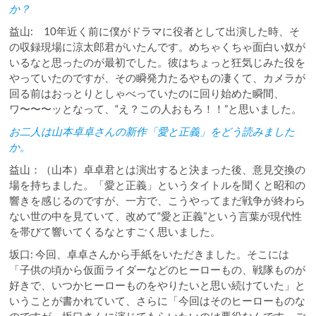
か？
益山: 10年近く前に僕がドラマに役者として出演した時、そ
の収録現場に涼太郎君がいたんです。めちゃくちゃ面白い奴が
いるなと思ったのが最初でした。彼はちょっと狂気じみた役を
やっていたのですが、その瞬発力たるやもの凄くて、カメラが
回る前はおっとりとしゃべっていたのに回り始めた瞬間、
ワ〜〜〜ッとなって、“え？この人おもろ！！”と思いました。
お二人は山本卓卓さんの新作「愛と正義」をどう読みました
か。
益山：（山本）卓卓君とは演出すると決まった後、意見交換の
場を持ちました。「愛と正義」というタイトルを聞くと昭和の
響きを感じるのですが、一方で、こうやってまだ戦争が終わら
ない世の中を見ていて、改めて“愛と正義”という言葉が現代性
を帯びて響いてくるなとすごく思いました。
坂口: 今回、卓卓さんから手紙をいただきました。そこには
「子供の頃から仮面ライダーなどのヒーローもの、戦隊ものが
好きで、いつかヒーローものをやりたいと思い続けていた」と
いうことが書かれていて、さらに「今回はそのヒーローものな