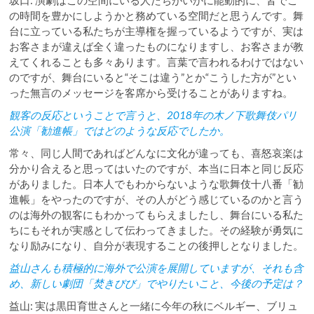
の時間を豊かにしようかと務めている空間だと思うんです。舞
台に立っている私たちが主導権を握っているようですが、実は
お客さまが違えば全く違ったものになりますし、お客さまが教
えてくれることも多々あります。言葉で言われるわけではない
のですが、舞台にいると“そこは違う”とか“こうした方が”とい
った無言のメッセージを客席から受けることがありますね。
観客の反応ということで言うと、2018年の木ノ下歌舞伎パリ
公演「勧進帳」ではどのような反応でしたか。
常々、同じ人間であればどんなに文化が違っても、喜怒哀楽は
分かり合えると思ってはいたのですが、本当に日本と同じ反応
がありました。日本人でもわからないような歌舞伎十八番「勧
進帳」をやったのですが、その人がどう感じているのかと言う
のは海外の観客にもわかってもらえましたし、舞台にいる私た
ちにもそれが実感として伝わってきました。その経験が勇気に
なり励みになり、自分が表現することの後押しとなりました。
益山さんも積極的に海外で公演を展開していますが、それも含
め、新しい劇団「焚きびび」でやりたいこと、今後の予定は？
益山: 実は黒田育世さんと一緒に今年の秋にベルギー、ブリュ